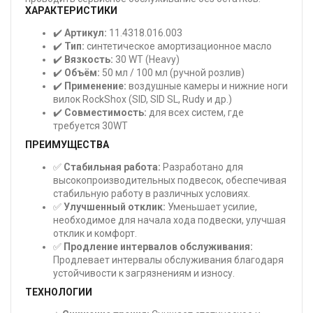
ХАРАКТЕРИСТИКИ
✔️
Артикул:
11.4318.016.003
✔️
Тип:
синтетическое амортизационное масло
✔️
Вязкость:
30 WT (Heavy)
✔️
Объём:
50 мл / 100 мл (ручной розлив)
✔️
Применение:
воздушные камеры и нижние ноги
вилок RockShox (SID, SID SL, Rudy и др.)
✔️
Совместимость:
для всех систем, где
требуется 30WT
ПРЕИМУЩЕСТВА
✅
Стабильная работа:
Разработано для
высокопроизводительных подвесок, обеспечивая
стабильную работу в различных условиях.
✅
Улучшенный отклик:
Уменьшает усилие,
необходимое для начала хода подвески, улучшая
отклик и комфорт.
✅
Продление интервалов обслуживания:
Продлевает интервалы обслуживания благодаря
устойчивости к загрязнениям и износу.
ТЕХНОЛОГИИ