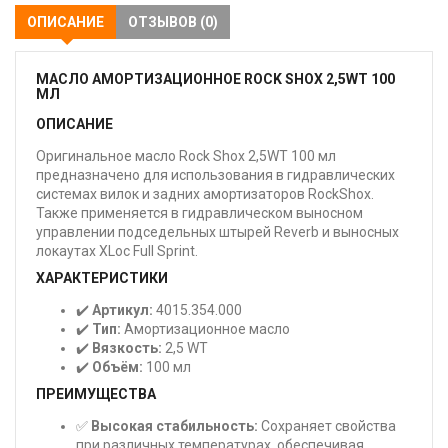
ОПИСАНИЕ
ОТЗЫВОВ (0)
МАСЛО АМОРТИЗАЦИОННОЕ ROCK SHOX 2,5WT 100
МЛ
ОПИСАНИЕ
Оригинальное масло Rock Shox 2,5WT 100 мл
предназначено для использования в гидравлических
системах вилок и задних амортизаторов RockShox.
Также применяется в гидравлическом выносном
управлении подседельных штырей Reverb и выносных
локаутах XLoc Full Sprint.
ХАРАКТЕРИСТИКИ
✔️
Артикул:
4015.354.000
✔️
Тип:
Амортизационное масло
✔️
Вязкость:
2,5 WT
✔️
Объём:
100 мл
ПРЕИМУЩЕСТВА
✅
Высокая стабильность:
Сохраняет свойства
при различных температурах, обеспечивая