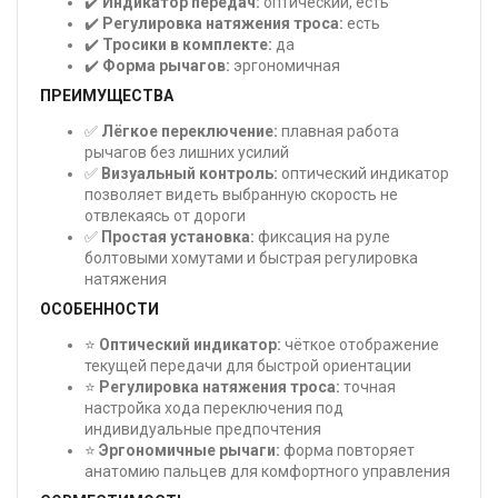
✔️
Индикатор передач:
оптический, есть
✔️
Регулировка натяжения троса:
есть
✔️
Тросики в комплекте:
да
✔️
Форма рычагов:
эргономичная
ПРЕИМУЩЕСТВА
✅
Лёгкое переключение:
плавная работа
рычагов без лишних усилий
✅
Визуальный контроль:
оптический индикатор
позволяет видеть выбранную скорость не
отвлекаясь от дороги
✅
Простая установка:
фиксация на руле
болтовыми хомутами и быстрая регулировка
натяжения
ОСОБЕННОСТИ
⭐
Оптический индикатор:
чёткое отображение
текущей передачи для быстрой ориентации
⭐
Регулировка натяжения троса:
точная
настройка хода переключения под
индивидуальные предпочтения
⭐
Эргономичные рычаги:
форма повторяет
анатомию пальцев для комфортного управления