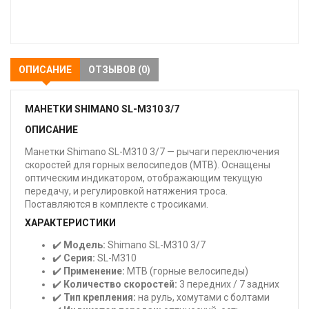
В
закладки
ОПИСАНИЕ
ОТЗЫВОВ (0)
МАНЕТКИ SHIMANO SL-M310 3/7
ОПИСАНИЕ
Манетки Shimano SL-M310 3/7 — рычаги переключения
скоростей для горных велосипедов (MTB). Оснащены
оптическим индикатором, отображающим текущую
передачу, и регулировкой натяжения троса.
Поставляются в комплекте с тросиками.
ХАРАКТЕРИСТИКИ
✔️
Модель:
Shimano SL-M310 3/7
✔️
Серия:
SL-M310
✔️
Применение:
MTB (горные велосипеды)
✔️
Количество скоростей:
3 передних / 7 задних
✔️
Тип крепления:
на руль, хомутами с болтами