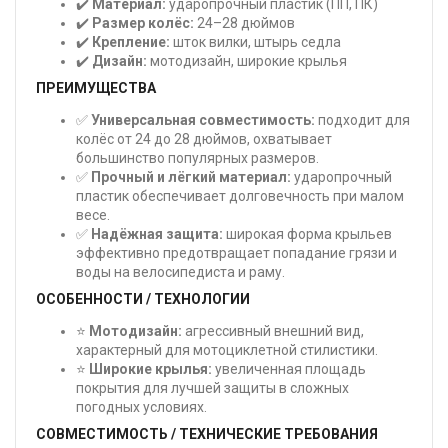
✔️
Материал:
ударопрочный пластик (ПП, ПК)
✔️
Размер колёс:
24–28 дюймов
✔️
Крепление:
шток вилки, штырь седла
✔️
Дизайн:
мотодизайн, широкие крылья
ПРЕИМУЩЕСТВА
✅
Универсальная совместимость:
подходит для
колёс от 24 до 28 дюймов, охватывает
большинство популярных размеров.
✅
Прочный и лёгкий материал:
ударопрочный
пластик обеспечивает долговечность при малом
весе.
✅
Надёжная защита:
широкая форма крыльев
эффективно предотвращает попадание грязи и
воды на велосипедиста и раму.
ОСОБЕННОСТИ / ТЕХНОЛОГИИ
⭐
Мотодизайн:
агрессивный внешний вид,
характерный для мотоциклетной стилистики.
⭐
Широкие крылья:
увеличенная площадь
покрытия для лучшей защиты в сложных
погодных условиях.
СОВМЕСТИМОСТЬ / ТЕХНИЧЕСКИЕ ТРЕБОВАНИЯ