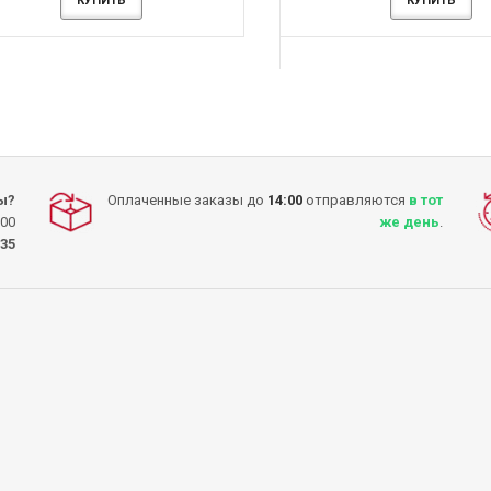
КУПИТЬ
КУПИТЬ
КУПИТЬ
КУПИТЬ
КУПИТЬ
КУПИТЬ
ы?
Оплаченные заказы до
14:00
отправляются
в тот
:00
же день
.
-35