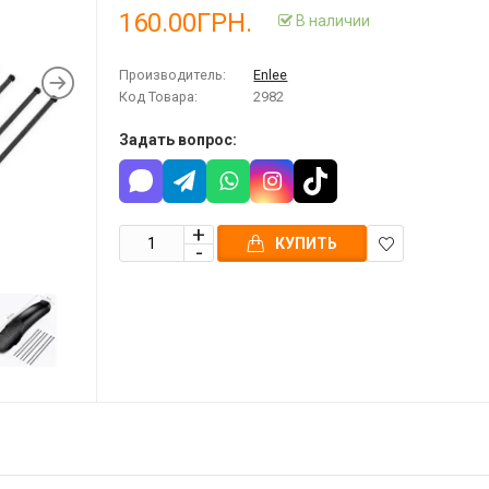
160.00ГРН.
В наличии
Производитель:
Enlee
Код Товара:
2982
Задать вопрос:
КУПИТЬ
В
закладки