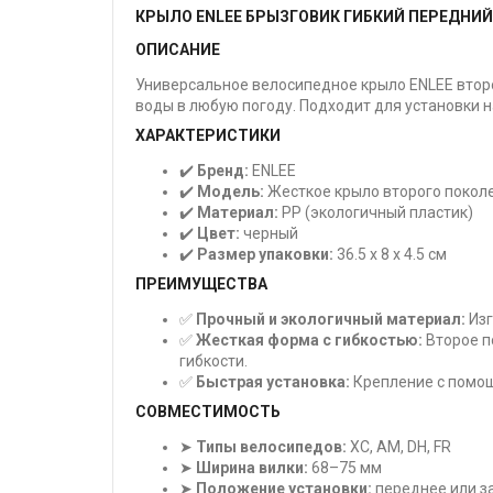
КРЫЛО ENLEE БРЫЗГОВИК ГИБКИЙ ПЕРЕДНИЙ
ОПИСАНИЕ
Универсальное велосипедное крыло ENLEE второ
воды в любую погоду. Подходит для установки 
ХАРАКТЕРИСТИКИ
✔️
Бренд:
ENLEE
✔️
Модель:
Жесткое крыло второго покол
✔️
Материал:
PP (экологичный пластик)
✔️
Цвет:
черный
✔️
Размер упаковки:
36.5 x 8 x 4.5 см
ПРЕИМУЩЕСТВА
✅
Прочный и экологичный материал:
Изг
✅
Жесткая форма с гибкостью:
Второе п
гибкости.
✅
Быстрая установка:
Крепление с помощ
СОВМЕСТИМОСТЬ
➤
Типы велосипедов:
XC, AM, DH, FR
➤
Ширина вилки:
68–75 мм
➤
Положение установки:
переднее или з