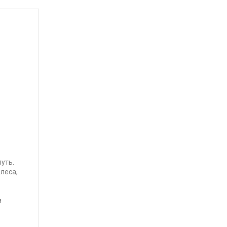
уть.
леса,
и