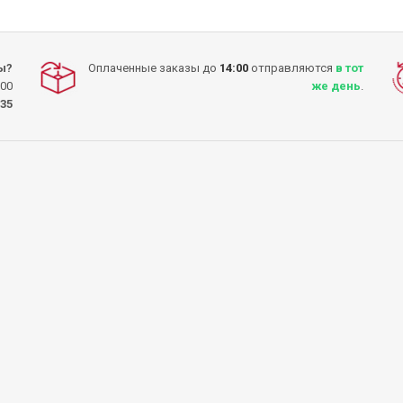
ы?
Оплаченные заказы до
14:00
отправляются
в тот
:00
же день
.
-35