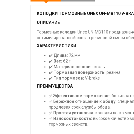
КОЛОДКИ ТОРМОЗНЫЕ UNEX UN-MB110 V-BRA
ОПИСАНИЕ
Тормозные колодки Unex UN-MB110 предназначе
оптимизированный состав резиновой смеси обе
ХАРАКТЕРИСТИКИ
✔️
Длина:
72 мм
✔️
Вес:
62 г
✔️
Материал основы:
сталь
✔️
Тормозная поверхность:
резина
✔️
Тип тормозов:
V-brake
ПРЕИМУЩЕСТВА
✅
Эффективное торможение:
большая пл
✅
Бережное отношение к ободу:
специал
продлевая срок службы обода.
✅
Простая установка:
колодки легко монт
✅
Износостойкость:
высокое качество м
тормозных свойств.