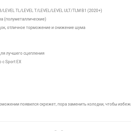
B/LEVEL TL/LEVEL T/LEVEL/LEVEL ULT/TLM B1 (2020+)
ла (полуметаллические)
одок, отличное торможение и снижение шума
для лучшего сцепления
с Sport EX
орможении появился скрежет, пора заменить колодки, чтобы избеж