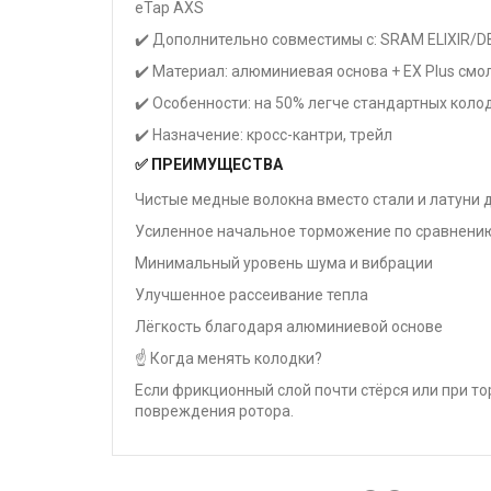
eTap AXS
✔️ Дополнительно совместимы с: SRAM ELIXIR/D
✔️ Материал: алюминиевая основа + EX Plus смо
✔️ Особенности: на 50% легче стандартных кол
✔️ Назначение: кросс-кантри, трейл
✅ ПРЕИМУЩЕСТВА
Чистые медные волокна вместо стали и латуни 
Усиленное начальное торможение по сравнению 
Минимальный уровень шума и вибрации
Улучшенное рассеивание тепла
Лёгкость благодаря алюминиевой основе
☝ Когда менять колодки?
Если фрикционный слой почти стёрся или при т
повреждения ротора.