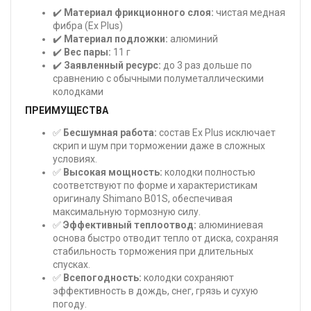
✔️
Материал фрикционного слоя:
чистая медная
фибра (Ex Plus)
✔️
Материал подложки:
алюминий
✔️
Вес пары:
11 г
✔️
Заявленный ресурс:
до 3 раз дольше по
сравнению с обычными полуметаллическими
колодками
ПРЕИМУЩЕСТВА
✅
Бесшумная работа:
состав Ex Plus исключает
скрип и шум при торможении даже в сложных
условиях.
✅
Высокая мощность:
колодки полностью
соответствуют по форме и характеристикам
оригиналу Shimano B01S, обеспечивая
максимальную тормозную силу.
✅
Эффективный теплоотвод:
алюминиевая
основа быстро отводит тепло от диска, сохраняя
стабильность торможения при длительных
спусках.
✅
Всепогодность:
колодки сохраняют
эффективность в дождь, снег, грязь и сухую
погоду.