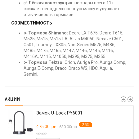
✅
Лёгкая конструкция:
вес пары всего 11 г
снижает неподрессоренную массу и улучшает
отзывчивость тормозов.
СОВМЕСТИМОСТЬ
➤
Тормоза Shimano:
Deore LX T675, Deore T615,
M525, M515, M515-LA, Alivio M4050, Nexave C601,
C501, Tourney TX805, Non‑Series M575, M486,
M485, M475, M465, M447, M446, M445, M416,
M416A, M415, M4050, M395, M375, M355.
➤
Тормоза Tektro:
Orion, Auriga Pro, Auriga Comp,
Auriga E‑Comp, Draco, Draco WS, HDC, Aquila,
Gemini.
АКЦИИ
Замок U-Lock PY6001
-25%
475.00грн.
630.00грн.