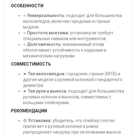
ОСОБЕННОСТИ
⭐
Универсальность:
подходит для большинства
велосипедов, включая городские и горные
модели.
⭐
Простота монтажа:
установка не требует
специальных навыков или инструментов.
⭐
Долговечность:
алюминиевый сплав
обеспечивает устойчивость к коррозии и
механическим нагрузкам.
СОВМЕСТИМОСТЬ
➤
Тип велосипедов:
городские, горные (MTB) и
другие модели с рулевой колонкой стандартного
диаметра.
➤
Тип руля и выноса:
подходит для большинства
рулевых колонок и выносов, совместимых с
кольцами-спейсерами.
РЕКОМЕНДАЦИИ
⚙️
Установка:
убедитесь, что спейсер плотно
прилегает к рулевой колонке и ровно
распределяет нагрузку при затягивании выноса