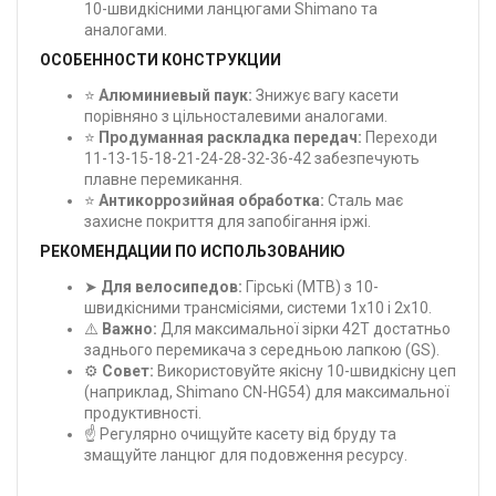
10-швидкісними ланцюгами Shimano та
аналогами.
ОСОБЕННОСТИ КОНСТРУКЦИИ
⭐
Алюминиевый паук:
Знижує вагу касети
порівняно з цільносталевими аналогами.
⭐
Продуманная раскладка передач:
Переходи
11-13-15-18-21-24-28-32-36-42 забезпечують
плавне перемикання.
⭐
Антикоррозийная обработка:
Сталь має
захисне покриття для запобігання іржі.
РЕКОМЕНДАЦИИ ПО ИСПОЛЬЗОВАНИЮ
➤
Для велосипедов:
Гірські (МТВ) з 10-
швидкісними трансмісіями, системи 1x10 і 2x10.
⚠️
Важно:
Для максимальної зірки 42T достатньо
заднього перемикача з середньою лапкою (GS).
⚙️
Совет:
Використовуйте якісну 10-швидкісну цеп
(наприклад, Shimano CN-HG54) для максимальної
продуктивності.
☝️ Регулярно очищуйте касету від бруду та
змащуйте ланцюг для подовження ресурсу.