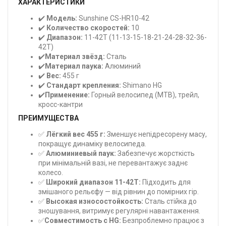
ХАРАКТЕРИСТИКИ
✔️
Модель:
Sunshine CS-HR10-42
✔️
Количество скоростей:
10
✔️
Диапазон:
11-42T (11-13-15-18-21-24-28-32-36-
42T)
✔️
Материал звёзд:
Сталь
✔️
Материал паука:
Алюминий
✔️
Вес:
455 г
✔️
Стандарт крепления:
Shimano HG
✔️
Применение:
Горный велосипед (MTB), трейл,
кросс-кантри
ПРЕИМУЩЕСТВА
✅
Лёгкий вес 455 г:
Зменшує непідресорену масу,
покращує динаміку велосипеда.
✅
Алюминиевый паук:
Забезпечує жорсткість
при мінімальній вазі, не перевантажує заднє
колесо.
✅
Широкий диапазон 11-42T:
Підходить для
змішаного рельєфу — від рівнин до помірних гір.
✅
Высокая износостойкость:
Сталь стійка до
зношування, витримує регулярні навантаження.
✅
Совместимость с HG:
Безпроблемно працює з