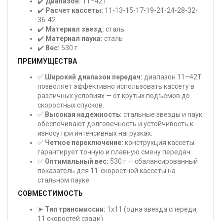
✔️
Диапазон:
11–42T
✔️
Расчет кассеты:
11-13-15-17-19-21-24-28-32-
36-42
✔️
Материал звезд:
сталь
✔️
Материал паука:
сталь
✔️
Вес:
530 г
ПРЕИМУЩЕСТВА
✅
Широкий диапазон передач:
диапазон 11–42T
позволяет эффективно использовать кассету в
различных условиях — от крутых подъемов до
скоростных спусков.
✅
Высокая надежность:
стальные звезды и паук
обеспечивают долговечность и устойчивость к
износу при интенсивных нагрузках.
✅
Четкое переключение:
конструкция кассеты
гарантирует точную и плавную смену передач.
✅
Оптимальный вес:
530 г — сбалансированный
показатель для 11-скоростной кассеты на
стальном пауке.
СОВМЕСТИМОСТЬ
➤
Тип трансмиссии:
1x11 (одна звезда спереди,
11 скоростей сзади).