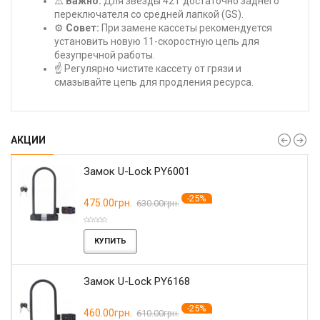
⚠️
Важно:
Для звезды 42T достаточно заднего
переключателя со средней лапкой (GS).
⚙️
Совет:
При замене кассеты рекомендуется
установить новую 11-скоростную цепь для
безупречной работы.
☝️ Регулярно чистите кассету от грязи и
смазывайте цепь для продления ресурса.
АКЦИИ
Замок U-Lock PY6001
-25%
475.00грн.
630.00грн.
КУПИТЬ
Замок U-Lock PY6168
-25%
460.00грн.
610.00грн.