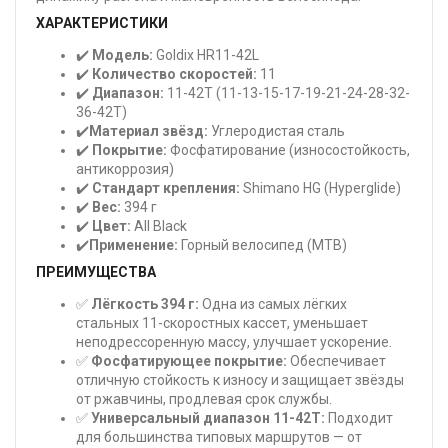
ХАРАКТЕРИСТИКИ
✔️
Модель:
Goldix HR11-42L
✔️
Количество скоростей:
11
✔️
Диапазон:
11-42T (11-13-15-17-19-21-24-28-32-
36-42T)
✔️
Материал звёзд:
Углеродистая сталь
✔️
Покрытие:
Фосфатирование (износостойкость,
антикоррозия)
✔️
Стандарт крепления:
Shimano HG (Hyperglide)
✔️
Вес:
394 г
✔️
Цвет:
All Black
✔️
Применение:
Горный велосипед (MTB)
ПРЕИМУЩЕСТВА
✅
Лёгкость 394 г:
Одна из самых лёгких
стальных 11-скоростных кассет, уменьшает
неподрессоренную массу, улучшает ускорение.
✅
Фосфатирующее покрытие:
Обеспечивает
отличную стойкость к износу и защищает звёзды
от ржавчины, продлевая срок службы.
✅
Универсальный диапазон 11-42T:
Подходит
для большинства типовых маршрутов — от