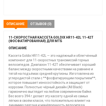
В
закладки
ОПИСАНИЕ
ОТЗЫВОВ (0)
11-СКОРОСТНАЯ КАССЕТА GOLDIX HR11-42L 11-42T
(ФОСФАТИРОВАННАЯ) ДЛЯ МТБ
ОПИСАНИЕ
Кассета Goldix HR11-42L — это надёжный и облегчённый
компонент для 11-скоростных трансмиссий горных
велосипедов. Диапазон 11-42T обеспечивает хороший
баланс между скоростными качествами на равнине и
тягой на подъёмах средней крутизны. Изготовлена из
углеродистой стали с **фосфатирующим покрытием**,
которое повышает износостойкость и защищает от
коррозии. Полностью чёрный дизайн (All Black)
гармонично выглядит на любом современном байке.
Вес всего 394 г делает эту кассету одной из самых
лёгких в своём классе, что положительно влияет на
динамику разгона и манёвренность велосипеда.