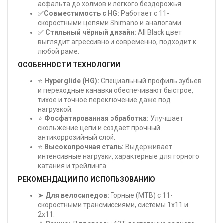
асфальта до холмов и лёгкого бездорожья.
✅
Совместимость с HG:
Работает с 11-
скоростными цепями Shimano и аналогами.
✅
Стильный чёрный дизайн:
All Black цвет
выглядит агрессивно и современно, подходит к
любой раме.
ОСОБЕННОСТИ ТЕХНОЛОГИИ
⭐
Hyperglide (HG):
Специальный профиль зубьев
и переходные канавки обеспечивают быстрое,
тихое и точное переключение даже под
нагрузкой.
⭐
Фосфатированная обработка:
Улучшает
скольжение цепи и создаёт прочный
антикоррозийный слой.
⭐
Высокопрочная сталь:
Выдерживает
интенсивные нагрузки, характерные для горного
катания и трейлинга.
РЕКОМЕНДАЦИИ ПО ИСПОЛЬЗОВАНИЮ
➤
Для велосипедов:
Горные (MTB) с 11-
скоростными трансмиссиями, системы 1x11 и
2x11.