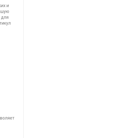
ких и
рошую
н для
тикул
зволяет