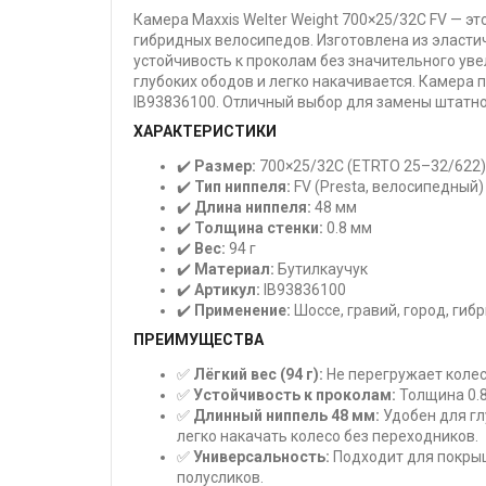
Камера Maxxis Welter Weight 700×25/32C FV — э
гибридных велосипедов. Изготовлена из эласти
устойчивость к проколам без значительного увел
глубоких ободов и легко накачивается. Камера 
IB93836100. Отличный выбор для замены штатно
ХАРАКТЕРИСТИКИ
✔️
Размер:
700×25/32C (ETRTO 25–32/622)
✔️
Тип ниппеля:
FV (Presta, велосипедный)
✔️
Длина ниппеля:
48 мм
✔️
Толщина стенки:
0.8 мм
✔️
Вес:
94 г
✔️
Материал:
Бутилкаучук
✔️
Артикул:
IB93836100
✔️
Применение:
Шоссе, гравий, город, гиб
ПРЕИМУЩЕСТВА
✅
Лёгкий вес (94 г):
Не перегружает колес
✅
Устойчивость к проколам:
Толщина 0.8
✅
Длинный ниппель 48 мм:
Удобен для гл
легко накачать колесо без переходников.
✅
Универсальность:
Подходит для покрыш
полусликов.