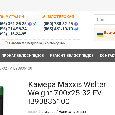
МАГАЗИН
МАСТЕРСКАЯ
066) 361-86-35
(050) 780-32-25
096) 714-95-24
(068) 481-19-70
Времен
093) 116-24-95
Работаем ежедневно, без выходных
ПРОКАТ ВЕЛОСИПЕДОВ
РЕМОНТ ВЕЛОСИПЕДОВ
КОНТАК
5-32 FV IB93836100
Камера Maxxis Welter
Weight 700х25-32 FV
IB93836100
0 отзывов
/
Написать отзыв