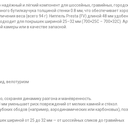
то надёжный и лёгкий компонент для шоссейных, гравийных, городс
чного бутилкаучука толщиной стенки 0.8 мм, что обеспечивает хо
ичения веса (всего 94 г). Ниппель Presta (FV) длиной 48 мм удобе
подходит для покрышек шириной 25–32 мм (700×25C – 700×32C). Ар
й камеры или в качестве запасной.
рид, велотуризм
о, сохраняя динамику разгона и манёвренность.
 мм уменьшает риск повреждений от мелких камней и стёкол.
убоких ободов (например, аэродинамических или карбоновых), по
ек шириной от 25 до 32 мм — от шоссейных сликов до гравийных