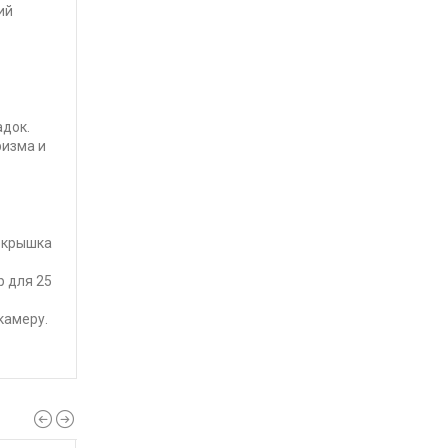
ий
адок.
ризма и
покрышка
р для 25
камеру.