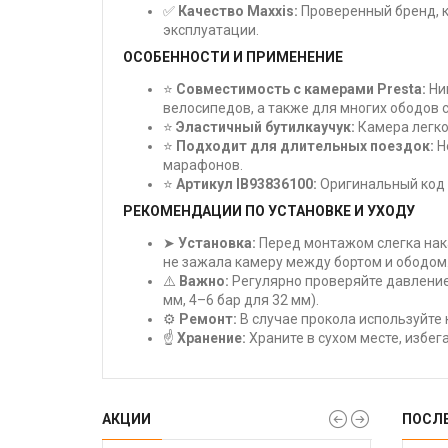
✅
Качество Maxxis:
Проверенный бренд, 
эксплуатации.
ОСОБЕННОСТИ И ПРИМЕНЕНИЕ
⭐
Совместимость с камерами Presta:
Ни
велосипедов, а также для многих ободов с
⭐
Эластичный бутилкаучук:
Камера легко
⭐
Подходит для длительных поездок:
Н
марафонов.
⭐
Артикул IB93836100:
Оригинальный код 
РЕКОМЕНДАЦИИ ПО УСТАНОВКЕ И УХОДУ
➤
Установка:
Перед монтажом слегка нака
не зажала камеру между бортом и ободом
⚠️
Важно:
Регулярно проверяйте давление
мм, 4–6 бар для 32 мм).
⚙️
Ремонт:
В случае прокола используйте
☝️
Хранение:
Храните в сухом месте, избег
АКЦИИ
ПОСЛ