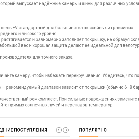
который выпускает надёжные камеры и шины для различных услов
ппель FV стандартный для большинства шоссейных и гравийных
реднего и высокого уровня.
 растягивается и равномерно заполняет покрышку, не образуя скл
ебольшой вес и хорошая защита делают её идеальной для велоту
производителя для точного заказа.
чайте камеру, чтобы избежать перекручивания. Убедитесь, что 
.
 — рекомендуемый диапазон зависит от покрышки (обычно 6–8 ба
 качественный ремкомплект. При сильных повреждениях замените 
айте прямых солнечных лучей и перепадов температур.
ЕДНИЕ ПОСТУПЛЕНИЯ
ПОПУЛЯРНО