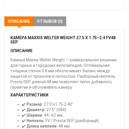
закладки
ОПИСАНИЕ
ОТЗЫВОВ (0)
КАМЕРА MAXXIS WELTER WEIGHT 27.5 X 1.75–2.4 FV48
SEP
ОПИСАНИЕ
Камера Maxxis Welter Weight — универсальное решение
для горных и городских велосипедов. Оптимальная
толщина стенок 0.8 мм обеспечивает баланс между
защитой от проколов и легкостью. Разборный ниппель
Presta SEP длиной 48 мм позволяет легко добавлять
герметик и обслуживать камеру.
ХАРАКТЕРИСТИКИ
✔️
Размер:
27.5"x1.75-2.40"
✔️
Диаметр:
27.5" (584)
✔️
Ширина:
44–62 мм
✔️
Ниппель:
FV / Presta SEP (разборный)
✔️
Длина ниппеля:
48 мм