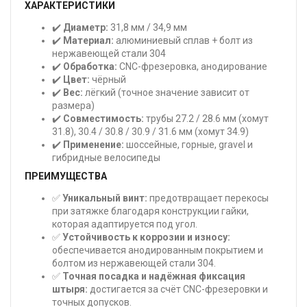
ХАРАКТЕРИСТИКИ
✔️
Диаметр:
31,8 мм / 34,9 мм
✔️
Материал:
алюминиевый сплав + болт из
нержавеющей стали 304
✔️
Обработка:
CNC-фрезеровка, анодирование
✔️
Цвет:
чёрный
✔️
Вес:
лёгкий (точное значение зависит от
размера)
✔️
Совместимость:
трубы 27.2 / 28.6 мм (хомут
31.8), 30.4 / 30.8 / 30.9 / 31.6 мм (хомут 34.9)
✔️
Применение:
шоссейные, горные, gravel и
гибридные велосипеды
ПРЕИМУЩЕСТВА
✅
Уникальный винт:
предотвращает перекосы
при затяжке благодаря конструкции гайки,
которая адаптируется под угол.
✅
Устойчивость к коррозии и износу:
обеспечивается анодированным покрытием и
болтом из нержавеющей стали 304.
✅
Точная посадка и надёжная фиксация
штыря:
достигается за счёт CNC-фрезеровки и
точных допусков.