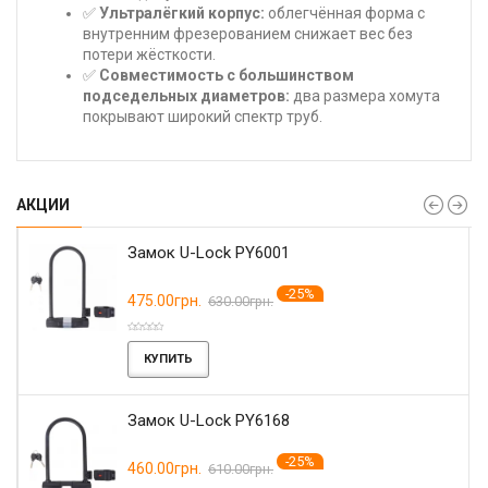
✅
Ультралёгкий корпус:
облегчённая форма с
внутренним фрезерованием снижает вес без
потери жёсткости.
✅
Совместимость с большинством
подседельных диаметров:
два размера хомута
покрывают широкий спектр труб.
АКЦИИ
Замок U-Lock PY6001
-25%
475.00грн.
630.00грн.
КУПИТЬ
Замок U-Lock PY6168
-25%
460.00грн.
610.00грн.