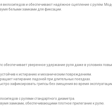
ля велосипедов и обеспечивают надёжное сцепление с рулём. Мод
двумя белыми замками для фиксации.
пс обеспечивает уверенное удержание руля даже в условиях пов
 устойчив к истиранию и механическим повреждениям.
ращает натирание ладоней при длительных поездках.
ыстро зафиксировать грипсы без смещения во время эксплуатации
лосипедов с рулями стандартного диаметра.
вумя замками, обеспечивающими плотное прилегание к рулю.