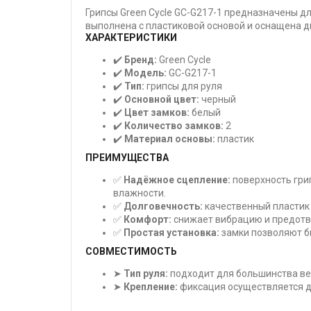
Грипсы Green Cycle GC-G217-1 предназначены д
выполнена с пластиковой основой и оснащена 
ХАРАКТЕРИСТИКИ
✔️
Бренд:
Green Cycle
✔️
Модель:
GC-G217-1
✔️
Тип:
грипсы для руля
✔️
Основной цвет:
черный
✔️
Цвет замков:
белый
✔️
Количество замков:
2
✔️
Материал основы:
пластик
ПРЕИМУЩЕСТВА
✅
Надёжное сцепление:
поверхность гри
влажности.
✅
Долговечность:
качественный пластик
✅
Комфорт:
снижает вибрацию и предотв
✅
Простая установка:
замки позволяют б
СОВМЕСТИМОСТЬ
➤
Тип руля:
подходит для большинства ве
➤
Крепление:
фиксация осуществляется д