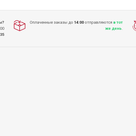
ы?
Оплаченные заказы до
14:00
отправляются
в тот
:00
же день
.
-35