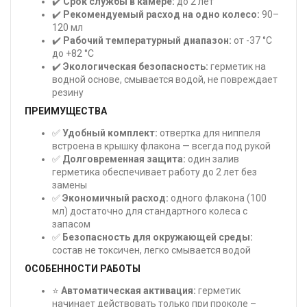
✔️
Срок службы в камере:
до 2 лет
✔️
Рекомендуемый расход на одно колесо:
90–
120 мл
✔️
Рабочий температурный диапазон:
от -37 °C
до +82 °C
✔️
Экологическая безопасность:
герметик на
водной основе, смывается водой, не повреждает
резину
ПРЕИМУЩЕСТВА
✅
Удобный комплект:
отвертка для ниппеля
встроена в крышку флакона — всегда под рукой
✅
Долговременная защита:
один залив
герметика обеспечивает работу до 2 лет без
замены
✅
Экономичный расход:
одного флакона (100
мл) достаточно для стандартного колеса с
запасом
✅
Безопасность для окружающей среды:
состав не токсичен, легко смывается водой
ОСОБЕННОСТИ РАБОТЫ
⭐
Автоматическая активация:
герметик
начинает действовать только при проколе –