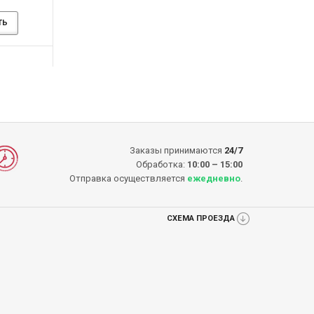
1210.00грн.
1250.00грн
1400.00грн.
-14%
-16%
КУПИТЬ
КУПИТЬ
КУП
КУПИТЬ
КУПИТЬ
Заказы принимаются
24/7
Обработка:
10:00 – 15:00
Отправка осуществляется
ежедневно
.
СХЕМА ПРОЕЗДА