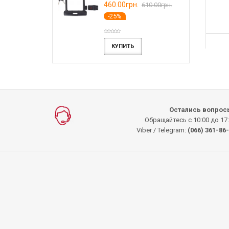
-36%
(2)
.
460.00грн.
720.00грн.
610.00грн.
-25%
ПИТЬ
КУПИТЬ
КУПИТЬ
КУПИТЬ
Остались вопрос
Обращайтесь с 10:00 до 17
Viber / Telegram:
(066) 361-86