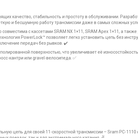
ящих качество, стабильность и простоту в обслуживании. Разраб
чёткую и бесшумную работу трансмиссии даже в самых сложных усл
ю совместима с кассетами SRAM NX 1×11, SRAM Apex 1×11, а также
хнология PowerLock™ позволяет легко установить цепь без инстр
лючение передач без рывков. ✔️
олированной поверхностью, что увеличивает её износостойкость.
росс-кантри или gravel-велосипеда. ✅
льную цепь для своей 11-скоростной трансмиссии – Sram PC-1110 
ых поездок, так и для экстремального катания. ✌