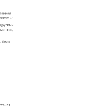
отанная
овиях. ✅
 другими
ументов,
 Вес в
станет