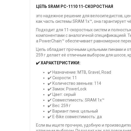
ЦЕПЬ SRAM PC-1110 11-СКОРОСТНАЯ
это надежное решение для велосипедистов, цен
как часть системы SRAM 1x™, она гарантирует 
Подходит для 11-скоростных систем и полность
компонентами с аналогичной спецификацией. Те
а PowerChain™ обеспечивает равномерное перек
Цепь обладает прочными цельными пинами и отп
259 г делает её отличным выбором для шоссе, к
✔️ ХАРАКТЕРИСТИКИ:
✔️ Назначение: MTB, Gravel, Road
✔️ Скорости: 11
✔️ Количество звеньев: 114
✔️ Замок: PowerLock
✔️ Цвет: серый
✔️ Совместимость: SRAM 1x™
✔️ Вес: 259 г
✔️ Вариант пина: цельный
✔️ E-Bike совместимость: да
Если вы ищете прочную, удобную и производите
отличным выбором. Подходит как для повседневн