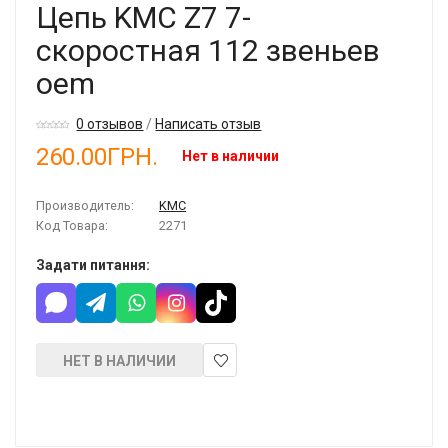
Цепь KMC Z7 7-
скоростная 112 звеньев
oem
0 отзывов
/
Написать отзыв
260.00ГРН.
Нет в наличии
Производитель:
KMC
Код Товара:
2271
Задати питання:
НЕТ В НАЛИЧИИ
В
закладки