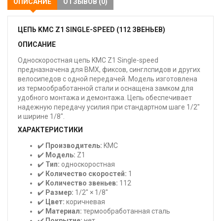
ОПИСАНИЕ
ОТЗЫВОВ (0)
ЦЕПЬ KMC Z1 SINGLE-SPEED (112 ЗВЕНЬЕВ)
ОПИСАНИЕ
Односкоростная цепь KMC Z1 Single-speed
предназначена для BMX, фиксов, синглспидов и других
велосипедов с одной передачей. Модель изготовлена
из термообработанной стали и оснащена замком для
удобного монтажа и демонтажа. Цепь обеспечивает
надежную передачу усилия при стандартном шаге 1/2"
и ширине 1/8".
ХАРАКТЕРИСТИКИ
✔️
Производитель:
KMC
✔️
Модель:
Z1
✔️
Тип:
односкоростная
✔️
Количество скоростей:
1
✔️
Количество звеньев:
112
✔️
Размер:
1/2" × 1/8"
✔️
Цвет:
коричневая
✔️
Материал:
термообработанная сталь
✔️
Покрытие:
нет