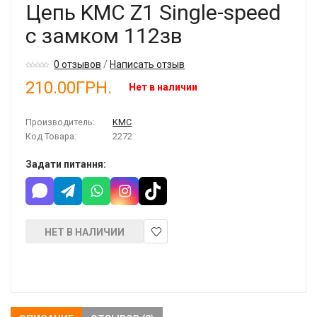
Цепь KMC Z1 Single-speed
с замком 112зв
0 отзывов
/
Написать отзыв
210.00ГРН.
Нет в наличии
Производитель:
KMC
Код Товара:
2272
Задати питання:
НЕТ В НАЛИЧИИ
В
закладки