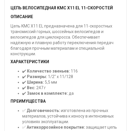
ЦЕПЬ ВЕЛОСИПЕДНАЯ KMC X11 EL 11-СКОРОСТЕЙ
ОПИСАНИЕ
Цепь KMC X11 EL предназначена для 11-скоростных
трансмиссий горных, шоссейных велосипедов и
велосипедов для циклокросса. Обеспечивает
надёжную и плавную работу переключения передач
благодаря прочным материалам и специальной
конструкции.
ХАРАКТЕРИСТИКИ
✔️
Количество звеньев:
116
✔️
Размеры:
1/2" x 11/128
✔️
Ширина:
5,5 мм
✔️
Вес:
247 г
✔️
Замок в комплекте:
да
ПРЕИМУЩЕСТВА
✅
Долговечность:
изготовлена из прочных
материалов, устойчива к износу в интенсивных
условиях эксплуатации.
✅
Антикоррозийное покрытие:
защищает цепь