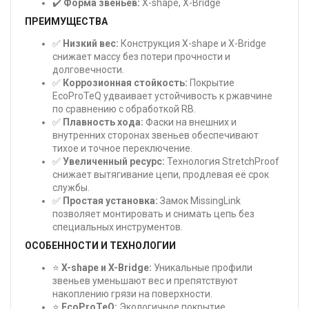
✔️
Форма звеньев:
X-shape, X-Bridge
ПРЕИМУЩЕСТВА
✅
Низкий вес:
Конструкция X-shape и X-Bridge
снижает массу без потери прочности и
долговечности.
✅
Коррозионная стойкость:
Покрытие
EcoProTeQ удваивает устойчивость к ржавчине
по сравнению с обработкой RB.
✅
Плавность хода:
Фаски на внешних и
внутренних сторонах звеньев обеспечивают
тихое и точное переключение.
✅
Увеличенный ресурс:
Технология StretchProof
снижает вытягивание цепи, продлевая её срок
службы.
✅
Простая установка:
Замок MissingLink
позволяет монтировать и снимать цепь без
специальных инструментов.
ОСОБЕННОСТИ И ТЕХНОЛОГИИ
⭐
X-shape и X-Bridge:
Уникальные профили
звеньев уменьшают вес и препятствуют
накоплению грязи на поверхности.
⭐
EcoProTeQ:
Экологичное покрытие,