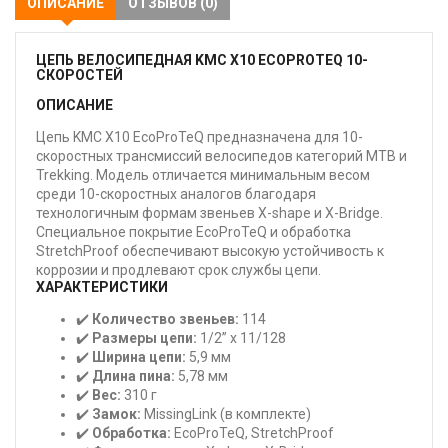
ОПИСАНИЕ
ОТЗЫВОВ (0)
ЦЕПЬ ВЕЛОСИПЕДНАЯ KMC X10 ECOPROTEQ 10-
СКОРОСТЕЙ
ОПИСАНИЕ
Цепь KMC X10 EcoProTeQ предназначена для 10-
скоростных трансмиссий велосипедов категорий MTB и
Trekking. Модель отличается минимальным весом
среди 10-скоростных аналогов благодаря
технологичным формам звеньев X-shape и X-Bridge.
Специальное покрытие EcoProTeQ и обработка
StretchProof обеспечивают высокую устойчивость к
коррозии и продлевают срок службы цепи.
ХАРАКТЕРИСТИКИ
✔️
Количество звеньев:
114
✔️
Размеры цепи:
1/2” x 11/128
✔️
Ширина цепи:
5,9 мм
✔️
Длина пина:
5,78 мм
✔️
Вес:
310 г
✔️
Замок:
MissingLink (в комплекте)
✔️
Обработка:
EcoProTeQ, StretchProof