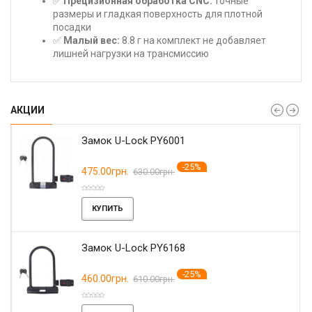
✅
Прецизионная обработка CNC:
точные
размеры и гладкая поверхность для плотной
посадки
✅
Малый вес:
8.8 г на комплект не добавляет
лишней нагрузки на трансмиссию
АКЦИИ
Замок U-Lock PY6001
-25%
475.00грн.
630.00грн.
КУПИТЬ
Замок U-Lock PY6168
-25%
460.00грн.
610.00грн.