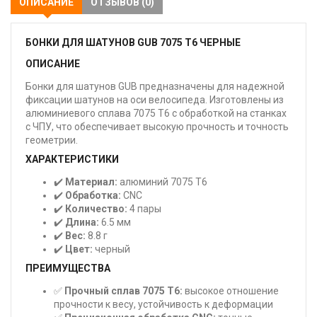
ОПИСАНИЕ
ОТЗЫВОВ (0)
БОНКИ ДЛЯ ШАТУНОВ GUB 7075 T6 ЧЕРНЫЕ
ОПИСАНИЕ
Бонки для шатунов GUB предназначены для надежной
фиксации шатунов на оси велосипеда. Изготовлены из
алюминиевого сплава 7075 T6 с обработкой на станках
с ЧПУ, что обеспечивает высокую прочность и точность
геометрии.
ХАРАКТЕРИСТИКИ
✔️
Материал:
алюминий 7075 T6
✔️
Обработка:
CNC
✔️
Количество:
4 пары
✔️
Длина:
6.5 мм
✔️
Вес:
8.8 г
✔️
Цвет:
черный
ПРЕИМУЩЕСТВА
✅
Прочный сплав 7075 T6:
высокое отношение
прочности к весу, устойчивость к деформации