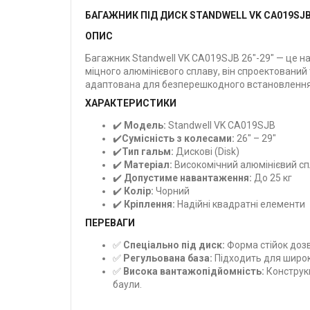
БАГАЖНИК ПІД ДИСК STANDWELL VK CA019SJB 
ОПИС
Багажник Standwell VK CA019SJB 26"-29" — це на
міцного алюмінієвого сплаву, він спроектований 
адаптована для безперешкодного встановлення
ХАРАКТЕРИСТИКИ
✔️
Модель:
Standwell VK CA019SJB
✔️
Сумісність з колесами:
26" – 29"
✔️
Тип гальм:
Дискові (Disk)
✔️
Матеріал:
Високомічний алюмінієвий с
✔️
Допустиме навантаження:
До 25 кг
✔️
Колір:
Чорний
✔️
Кріплення:
Надійні квадратні елементи
ПЕРЕВАГИ
✅
Спеціально під диск:
Форма стійок дозв
✅
Регульована база:
Підходить для широко
✅
Висока вантажопідйомність:
Конструкц
баули.