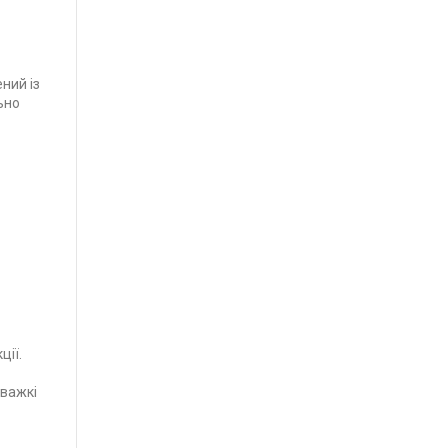
ний із
ьно
ції.
 важкі