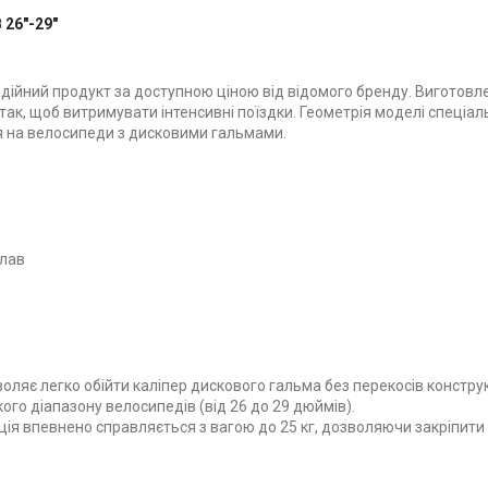
26"-29"
дійний продукт за доступною ціною від відомого бренду. Виготовле
так, щоб витримувати інтенсивні поїздки. Геометрія моделі спеціал
 на велосипеди з дисковими гальмами.
плав
оляє легко обійти каліпер дискового гальма без перекосів конструк
го діапазону велосипедів (від 26 до 29 дюймів).
ія впевнено справляється з вагою до 25 кг, дозволяючи закріпити