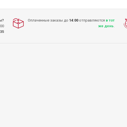
ы?
Оплаченные заказы до
14:00
отправляются
в тот
:00
же день
.
-35