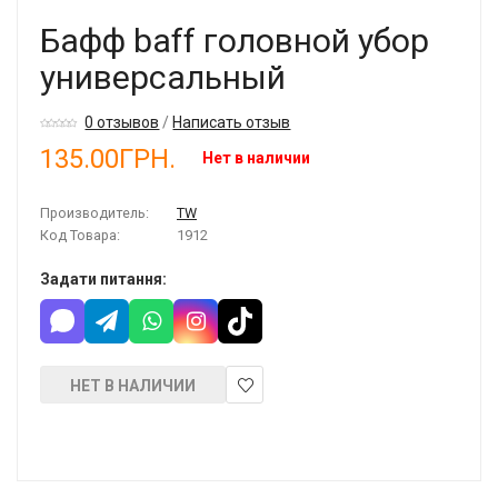
Бафф baff головной убор
универсальный
0 отзывов
/
Написать отзыв
135.00ГРН.
Нет в наличии
Производитель:
TW
Код Товара:
1912
Задати питання:
НЕТ В НАЛИЧИИ
В
закладки