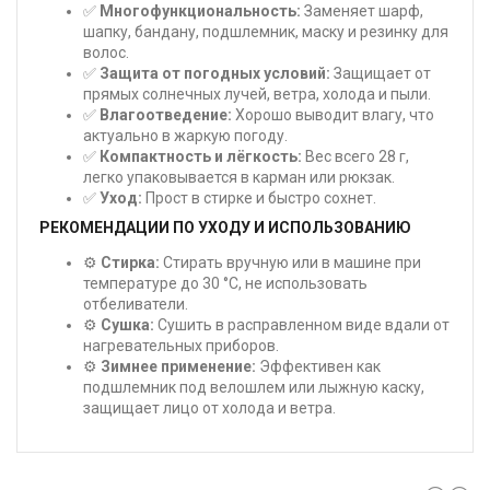
✅
Многофункциональность:
Заменяет шарф,
шапку, бандану, подшлемник, маску и резинку для
волос.
✅
Защита от погодных условий:
Защищает от
прямых солнечных лучей, ветра, холода и пыли.
✅
Влагоотведение:
Хорошо выводит влагу, что
актуально в жаркую погоду.
✅
Компактность и лёгкость:
Вес всего 28 г,
легко упаковывается в карман или рюкзак.
✅
Уход:
Прост в стирке и быстро сохнет.
РЕКОМЕНДАЦИИ ПО УХОДУ И ИСПОЛЬЗОВАНИЮ
⚙️
Стирка:
Стирать вручную или в машине при
температуре до 30 °C, не использовать
отбеливатели.
⚙️
Сушка:
Сушить в расправленном виде вдали от
нагревательных приборов.
⚙️
Зимнее применение:
Эффективен как
подшлемник под велошлем или лыжную каску,
защищает лицо от холода и ветра.