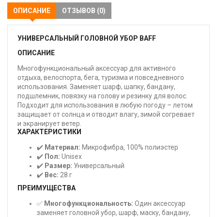
ОПИСАНИЕ
ОТЗЫВОВ (0)
УНИВЕРСАЛЬНЫЙ ГОЛОВНОЙ УБОР BAFF
ОПИСАНИЕ
Многофункциональный аксессуар для активного
отдыха, велоспорта, бега, туризма и повседневного
использования. Заменяет шарф, шапку, бандану,
подшлемник, повязку на голову и резинку для волос.
Подходит для использования в любую погоду – летом
защищает от солнца и отводит влагу, зимой согревает
и экранирует ветер.
ХАРАКТЕРИСТИКИ
✔️
Материал:
Микрофибра, 100% полиэстер
✔️
Пол:
Unisex
✔️
Размер:
Универсальный
✔️
Вес:
28 г
ПРЕИМУЩЕСТВА
✅
Многофункциональность:
Один аксессуар
заменяет головной убор, шарф, маску, бандану,