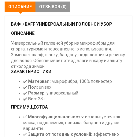
ОПИСАНИЕ
ОТЗЫВОВ (0)
БАФФ BAFF УНИВЕРСАЛЬНЫЙ ГОЛОВНОЙ УБОР
ОПИСАНИЕ
Универсальный головной убор из микрофибры для
спорта, туризма и повседневного использования.
Заменяет шарф, шапку, бандану, подшлемник и резинку
для волос. Обеспечивает отвод влаги в жару и защиту
от холода зимой.
ХАРАКТЕРИСТИКИ
✔️
Материал:
микрофибра, 100% полиэстер
✔️
Пол:
unisex
✔️
Размер:
универсальный
✔️
Вес:
28 г
ПРЕИМУЩЕСТВА
✅
Многофункциональность:
используется как
маска, подшлемник, повязка, бандана и другие
варианты.
✅
Защита от погодных условий:
эффективно