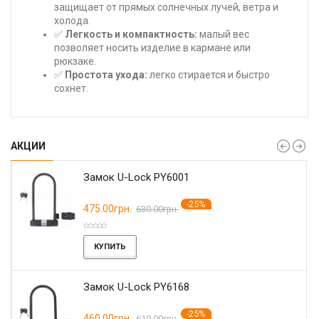
защищает от прямых солнечных лучей, ветра и
холода.
✅
Легкость и компактность:
малый вес
позволяет носить изделие в кармане или
рюкзаке.
✅
Простота ухода:
легко стирается и быстро
сохнет.
АКЦИИ
Замок U-Lock PY6001
-25%
475.00грн.
630.00грн.
КУПИТЬ
Замок U-Lock PY6168
-25%
460.00грн.
610.00грн.